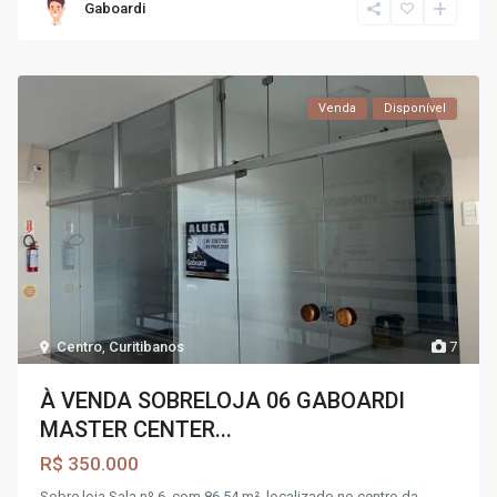
Gaboardi
Venda
Disponível
Centro
,
Curitibanos
7
À VENDA SOBRELOJA 06 GABOARDI
MASTER CENTER...
R$ 350.000
Sobre loja Sala nº 6, com 86,54 m², localizado no centro da