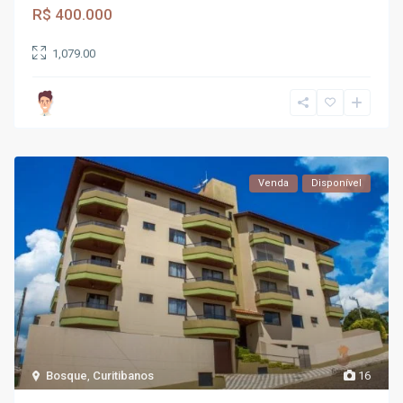
R$ 400.000
1,079.00
Venda
Disponível
Bosque
,
Curitibanos
16