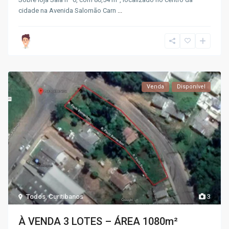
cidade na Avenida Salomão Carn
...
Venda
Disponível
Todos
,
Curitibanos
3
À VENDA 3 LOTES – ÁREA 1080m²