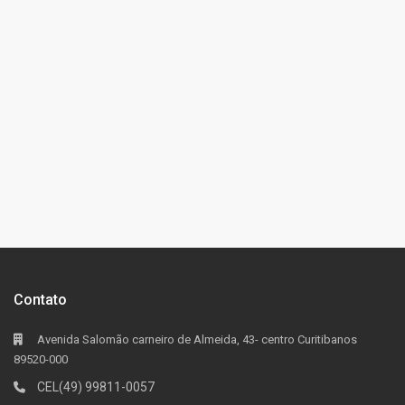
Contato
Avenida Salomão carneiro de Almeida, 43- centro Curitibanos
89520-000
CEL(49) 99811-0057