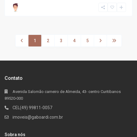
1
2
3
4
5
Contato
Avenida Salomão carneiro de Almeida, 43- centro Curitibanos
89520-000
CEL(49) 99811-0057
imoveis@gaboardi.com.br
Sobra nós