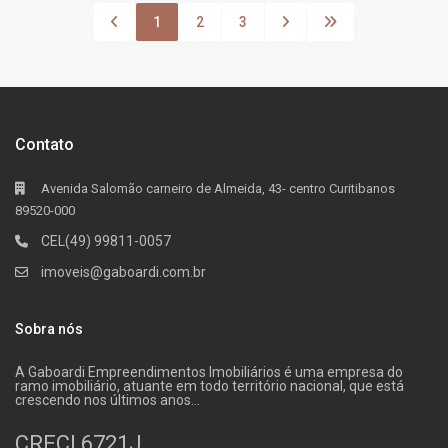
1
2
3
Contato
Avenida Salomão carneiro de Almeida, 43- centro Curitibanos
89520-000
CEL(49) 99811-0057
imoveis@gaboardi.com.br
Sobra nós
A Gaboardi Empreendimentos Imobiliários é uma empresa do
ramo imobiliário, atuante em todo território nacional, que está
crescendo nos últimos anos…
CRECI 6721J