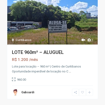
Curitibanos
2
LOTE 960m² – ALUGUEL
R$ 1.200
/mês
Lote para locação – 960 m² | Centro de Curitibanos
Oportunidade imperdível de locação no C
...
960.00
Gaboardi