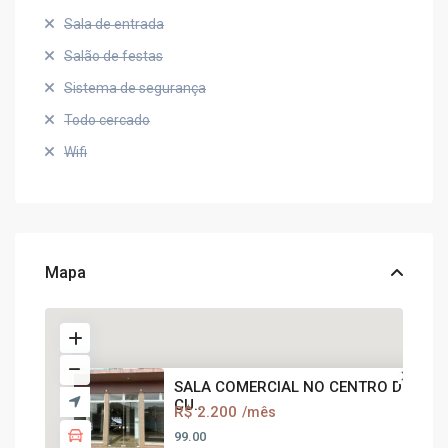
Sala de entrada
Salão de festas
Sistema de segurança
Todo cercado
Wifi
Mapa
SALA COMERCIAL NO CENTRO DE
CU...
R$ 2.200
/mês
99.00