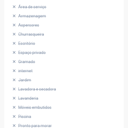
Área de serviço
Armazenagem
Aspersores
Churrasqueira
Escritório
Espaço privado
Gramado
internet
Jardim
Lavadora e secadora
Lavanderia
Móveis embutidos
Piscina
Pronto para morar