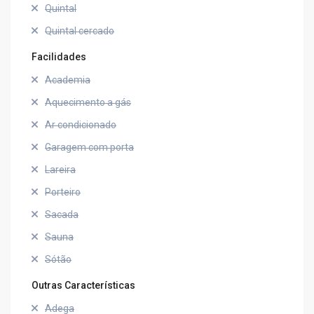
Quintal
Quintal cercado
Facilidades
Academia
Aquecimento a gás
Ar condicionado
Garagem com porta
Lareira
Porteiro
Sacada
Sauna
Sótão
Outras Características
Adega