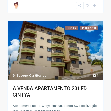
Venda
Disponível
Bosque
,
Curitibanos
1
À VENDA APARTAMENTO 201 ED.
CINTYA
Apartamento no Ed. Cintya em Curitibanos-SC! Localização
incrível para viver momentos ines
...