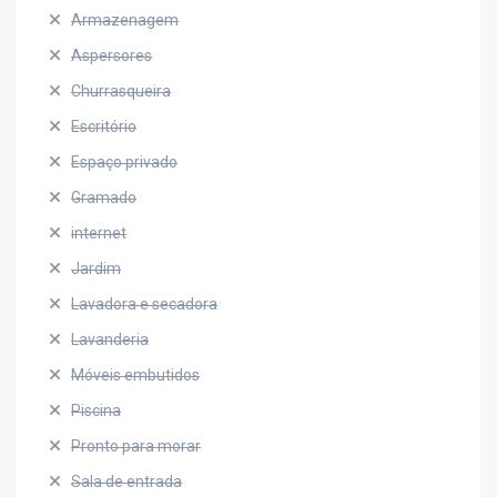
Armazenagem
Aspersores
Churrasqueira
Escritório
Espaço privado
Gramado
internet
Jardim
Lavadora e secadora
Lavanderia
Móveis embutidos
Piscina
Pronto para morar
Sala de entrada